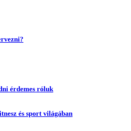
ervezni?
dni érdemes róluk
itnesz és sport világában