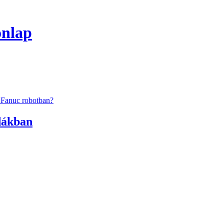
onlap
 Fanuc robotban?
dákban