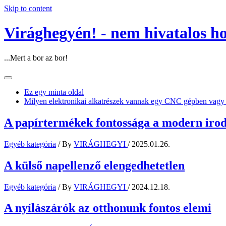
Skip to content
Virághegyén! - nem hivatalos h
...Mert a bor az bor!
Ez egy minta oldal
Milyen elektronikai alkatrészek vannak egy CNC gépben vagy
A papírtermékek fontossága a modern iro
Egyéb kategória
/ By
VIRÁGHEGYI
/
2025.01.26.
A külső napellenző elengedhetetlen
Egyéb kategória
/ By
VIRÁGHEGYI
/
2024.12.18.
A nyílászárók az otthonunk fontos elemi