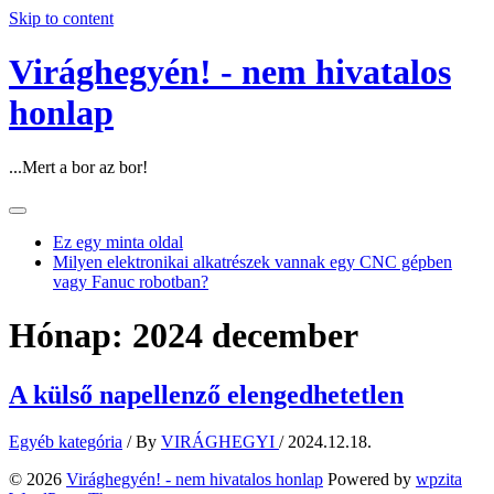
Skip to content
Virághegyén! - nem hivatalos
honlap
...Mert a bor az bor!
Ez egy minta oldal
Milyen elektronikai alkatrészek vannak egy CNC gépben
vagy Fanuc robotban?
Hónap:
2024 december
A külső napellenző elengedhetetlen
Egyéb kategória
/ By
VIRÁGHEGYI
/
2024.12.18.
© 2026
Virághegyén! - nem hivatalos honlap
Powered by
wpzita