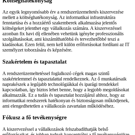
Költséghatékonyság
Az egyik legnyomósabb érv a rendszerüzemeltetés kiszervezése
mellett a költséghatékonyság. Az informatikai infrastruktúra
fenntartása és a hozzáértő szakemberek alkalmazása jelentős
költségeket jelenthet egy vállalkozás számára. A kiszervezéssel
azonban fix havi díj ellenében vehetünk igénybe professzionális
szolgáltatásokat, ami kiszámíthatóbbá és tervezhetőbbé teszi a
kiadásokat. Ezen felül, nem kell külön erőforrásokat fordítani az IT
személyzet toborzására és képzésére.
Szakértelem és tapasztalat
A rendszerüzemeltetéssel foglalkozó cégek magas szintű
szakértelemmel és tapasztalattal rendelkeznek. Az ő munkatársaik
naprakészek a legújabb technológiákkal és iparági trendekkel
kapcsolatban, így biztos lehet benne, hogy a legjobb megoldásokat
alkalmazzák. Ez a tudás és tapasztalat hozzájárul ahhoz, hogy az
informatikai rendszerek hatékonyan és biztonságosan működjenek,
ami elengedhetetlen a vállalkozás zavartalan működéséhez.
Fókusz a fő tevékenységre
A kiszervezéssel a vállalkozások felszabadíthatják belső
erőforrásaikat, és jobban tudnak koncentrálni a fő tevékenységükre.