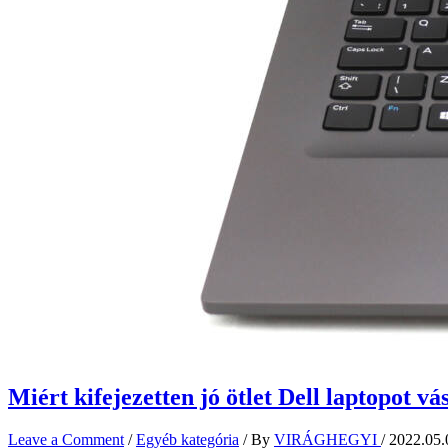
Miért kifejezetten jó ötlet Dell laptopot vá
Leave a Comment
/
Egyéb kategória
/ By
VIRÁGHEGYI
/
2022.05.