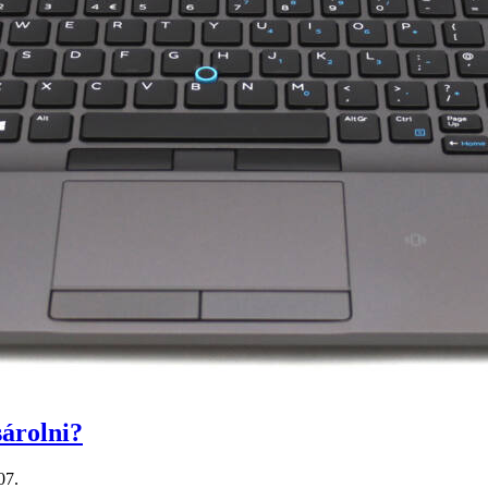
sárolni?
07.