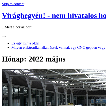
Skip to content
Virághegyén! - nem hivatalos h
...Mert a bor az bor!
Ez egy minta oldal
Milyen elektronikai alkatrészek vannak egy CNC gépben vagy
Hónap:
2022 május