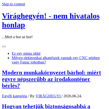
Skip to content
Virághegyén! - nem hivatalos
honlap
...Mert a bor az bor!
Ez egy minta oldal
Milyen elektronikai alkatrészek vannak egy CNC gépben
vagy Fanuc robotban?
Modern munkakörnyezet bárhol: miért
egyre népszerűbb az irodakonténer
bérlés?
Egyéb kategória
/ By
VIRÁGHEGYI
/
2026.06.24.
Hogyan tehetjük biztonságosabbá a