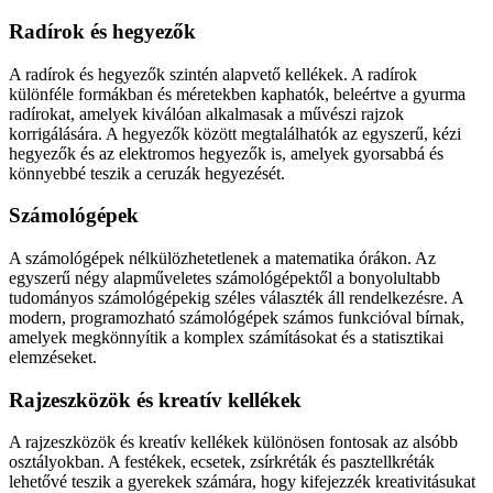
Radírok és hegyezők
A radírok és hegyezők szintén alapvető kellékek. A radírok
különféle formákban és méretekben kaphatók, beleértve a gyurma
radírokat, amelyek kiválóan alkalmasak a művészi rajzok
korrigálására. A hegyezők között megtalálhatók az egyszerű, kézi
hegyezők és az elektromos hegyezők is, amelyek gyorsabbá és
könnyebbé teszik a ceruzák hegyezését.
Számológépek
A számológépek nélkülözhetetlenek a matematika órákon. Az
egyszerű négy alapműveletes számológépektől a bonyolultabb
tudományos számológépekig széles választék áll rendelkezésre. A
modern, programozható számológépek számos funkcióval bírnak,
amelyek megkönnyítik a komplex számításokat és a statisztikai
elemzéseket.
Rajzeszközök és kreatív kellékek
A rajzeszközök és kreatív kellékek különösen fontosak az alsóbb
osztályokban. A festékek, ecsetek, zsírkréták és pasztellkréták
lehetővé teszik a gyerekek számára, hogy kifejezzék kreativitásukat