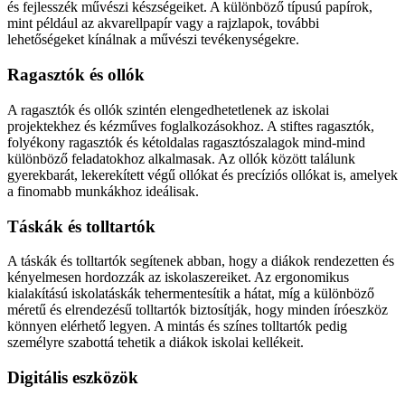
és fejlesszék művészi készségeiket. A különböző típusú papírok,
mint például az akvarellpapír vagy a rajzlapok, további
lehetőségeket kínálnak a művészi tevékenységekre.
Ragasztók és ollók
A ragasztók és ollók szintén elengedhetetlenek az iskolai
projektekhez és kézműves foglalkozásokhoz. A stiftes ragasztók,
folyékony ragasztók és kétoldalas ragasztószalagok mind-mind
különböző feladatokhoz alkalmasak. Az ollók között találunk
gyerekbarát, lekerekített végű ollókat és precíziós ollókat is, amelyek
a finomabb munkákhoz ideálisak.
Táskák és tolltartók
A táskák és tolltartók segítenek abban, hogy a diákok rendezetten és
kényelmesen hordozzák az iskolaszereiket. Az ergonomikus
kialakítású iskolatáskák tehermentesítik a hátat, míg a különböző
méretű és elrendezésű tolltartók biztosítják, hogy minden íróeszköz
könnyen elérhető legyen. A mintás és színes tolltartók pedig
személyre szabottá tehetik a diákok iskolai kellékeit.
Digitális eszközök