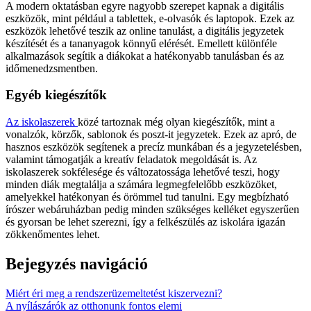
A modern oktatásban egyre nagyobb szerepet kapnak a digitális
eszközök, mint például a tablettek, e-olvasók és laptopok. Ezek az
eszközök lehetővé teszik az online tanulást, a digitális jegyzetek
készítését és a tananyagok könnyű elérését. Emellett különféle
alkalmazások segítik a diákokat a hatékonyabb tanulásban és az
időmenedzsmentben.
Egyéb kiegészítők
Az iskolaszerek
közé tartoznak még olyan kiegészítők, mint a
vonalzók, körzők, sablonok és poszt-it jegyzetek. Ezek az apró, de
hasznos eszközök segítenek a precíz munkában és a jegyzetelésben,
valamint támogatják a kreatív feladatok megoldását is. Az
iskolaszerek sokfélesége és változatossága lehetővé teszi, hogy
minden diák megtalálja a számára legmegfelelőbb eszközöket,
amelyekkel hatékonyan és örömmel tud tanulni. Egy megbízható
írószer webáruházban pedig minden szükséges kelléket egyszerűen
és gyorsan be lehet szerezni, így a felkészülés az iskolára igazán
zökkenőmentes lehet.
Bejegyzés navigáció
Miért éri meg a rendszerüzemeltetést kiszervezni?
A nyílászárók az otthonunk fontos elemi