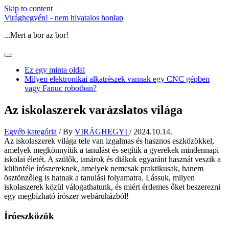
Skip to content
Virághegyén! - nem hivatalos honlap
...Mert a bor az bor!
Ez egy minta oldal
Milyen elektronikai alkatrészek vannak egy CNC gépben
vagy Fanuc robotban?
Az iskolaszerek varázslatos világa
Egyéb kategória
/ By
VIRÁGHEGYI
/
2024.10.14.
Az iskolaszerek világa tele van izgalmas és hasznos eszközökkel,
amelyek megkönnyítik a tanulást és segítik a gyerekek mindennapi
iskolai életét. A szülők, tanárok és diákok egyaránt hasznát veszik a
különféle írószereknek, amelyek nemcsak praktikusak, hanem
ösztönzőleg is hatnak a tanulási folyamatra. Lássuk, milyen
iskolaszerek közül válogathatunk, és miért érdemes őket beszerezni
egy megbízható írószer webáruházból!
Íróeszközök