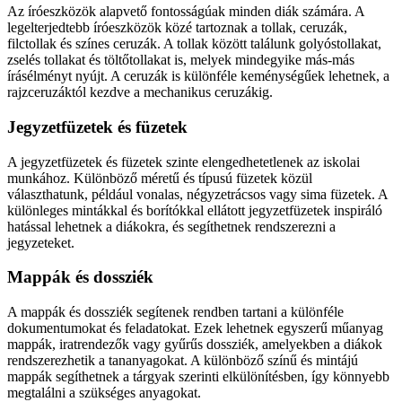
Az íróeszközök alapvető fontosságúak minden diák számára. A
legelterjedtebb íróeszközök közé tartoznak a tollak, ceruzák,
filctollak és színes ceruzák. A tollak között találunk golyóstollakat,
zselés tollakat és töltőtollakat is, melyek mindegyike más-más
írásélményt nyújt. A ceruzák is különféle keménységűek lehetnek, a
rajzceruzáktól kezdve a mechanikus ceruzákig.
Jegyzetfüzetek és füzetek
A jegyzetfüzetek és füzetek szinte elengedhetetlenek az iskolai
munkához. Különböző méretű és típusú füzetek közül
választhatunk, például vonalas, négyzetrácsos vagy sima füzetek. A
különleges mintákkal és borítókkal ellátott jegyzetfüzetek inspiráló
hatással lehetnek a diákokra, és segíthetnek rendszerezni a
jegyzeteket.
Mappák és dossziék
A mappák és dossziék segítenek rendben tartani a különféle
dokumentumokat és feladatokat. Ezek lehetnek egyszerű műanyag
mappák, iratrendezők vagy gyűrűs dossziék, amelyekben a diákok
rendszerezhetik a tananyagokat. A különböző színű és mintájú
mappák segíthetnek a tárgyak szerinti elkülönítésben, így könnyebb
megtalálni a szükséges anyagokat.