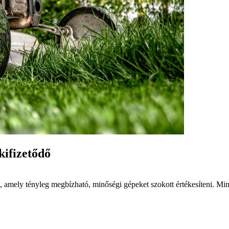
kifizetődő
nk, amely tényleg megbízható, minőségi gépeket szokott értékesíteni. M