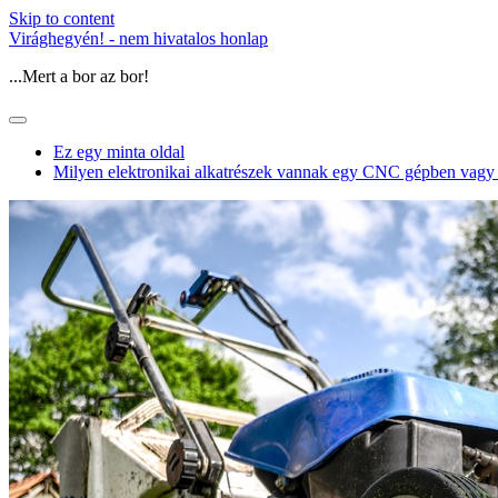
Skip to content
Virághegyén! - nem hivatalos honlap
...Mert a bor az bor!
Ez egy minta oldal
Milyen elektronikai alkatrészek vannak egy CNC gépben vagy