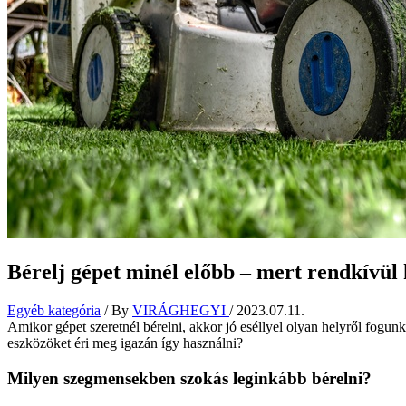
Bérelj gépet minél előbb – mert rendkívül 
Egyéb kategória
/ By
VIRÁGHEGYI
/
2023.07.11.
Amikor gépet szeretnél bérelni, akkor jó eséllyel olyan helyről fogu
eszközöket éri meg igazán így használni?
Milyen szegmensekben szokás leginkább bérelni?