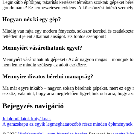
Leginkább építőipar, takarítás kertészet témában szoktak gépeket bér
gondolnánk? Ez természetesen evidens. A kölcsönzést intéző személyn
Hogyan néz ki egy gép?
Mindig van rajta egy modern fényezés, sokszor kerekei és csatlakoztat
feltétlenül jelent alkalmatlanságot. Ez fontos szempont!
Mennyiért vásárolhatunk egyet?
Mennyiért vásárolhatunk gépeket? Az ár nagyon magas – mondjuk több
nem lenne mindig szükség az adott eszközre.
Mennyire divatos bérelni manapság?
Ma már egyre inkább – nagyon sokan bérelnek gépeket, mert ez egy re
eszköz, valamint, hogy arra megfelelően figyeljünk oda arra, hogy az
Bejegyzés navigáció
Jutalomfalatok kutyáknak
A garázskapu az egyik legmeghatározóbb része minden építménynek