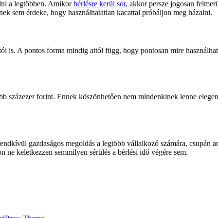
elni a legtöbben. Amikor
bérlésre kerül sor
, akkor persze jogosan felmerü
ek sem érdeke, hogy használhatatlan kacattal próbáljon meg házalni.
ói is. A pontos forma mindig attól függ, hogy pontosan mire használható
 százezer forint. Ennek köszönhetően nem mindenkinek lenne elegendő
ndkívül gazdaságos megoldás a legtöbb vállalkozó számára, csupán arra
on ne keletkezzen semmilyen sérülés a bérlési idő végére sem.