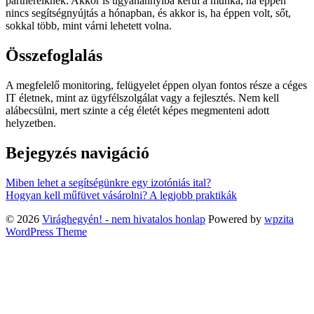
partnereiknek. Akkor is ugyanannyiba kerül a munka, ha éppen
nincs segítségnyújtás a hónapban, és akkor is, ha éppen volt, sőt,
sokkal több, mint várni lehetett volna.
Összefoglalás
A megfelelő monitoring, felügyelet éppen olyan fontos része a céges
IT életnek, mint az ügyfélszolgálat vagy a fejlesztés. Nem kell
alábecsülni, mert szinte a cég életét képes megmenteni adott
helyzetben.
Bejegyzés navigáció
Miben lehet a segítségünkre egy izotóniás ital?
Hogyan kell műfüvet vásárolni? A legjobb praktikák
© 2026
Virághegyén! - nem hivatalos honlap
Powered by
wpzita
WordPress Theme