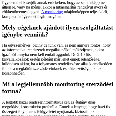
figyelemmel kísérjük annak érdekében, hogy az semmiképp ne
álljon le, vagy ha mégis, akkor a hibaelhárítás rendkívül gyors és
zökkenőmentes legyen.
A monitoring
tulajdonképpen teljes körű,
komplex felügyeletet foglal magában.
Mely cégeknek ajánlott ilyen szolgáltatást
igénybe venniük?
Ha egyszemélyes, piciny cégünk van, és nem annyira fontos, hogy
az informatikai rendszerek megállás nélkül működjenek, akkor
igazából annyira nem kell emiatt aggódni. De 5-10 fős
kisvállalkozások esetén például már lehet ennek jelentősége,
különösen akkor, ha a folyamatos rendelkezésre állás kiemelkedően
fontos a megkötött szerződéseinknek és kötelezettségeinknek
köszönhetően.
Mi a legjellemzőbb monitoring szerződési
forma?
A legtöbb hazai rendszerinformatikus cég az átalány díjas
megoldást, konstrukciót preferálja. Ennek a lényege, hogy havi fix
összegért folyamatos felügyeletet nyújtanak, biztosítanak