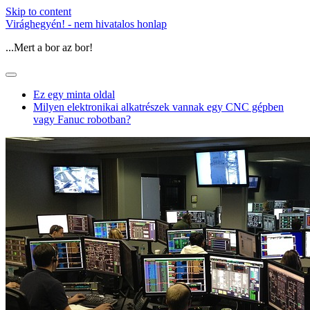
Skip to content
Virághegyén! - nem hivatalos honlap
...Mert a bor az bor!
Ez egy minta oldal
Milyen elektronikai alkatrészek vannak egy CNC gépben
vagy Fanuc robotban?