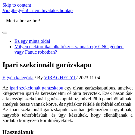
Skip to content
Virághegyén! - nem hivatalos honlap
...Mert a bor az bor!
Ez egy minta oldal
Milyen elektronikai alkatrészek vannak egy CNC gépben
vagy Fanuc robotban?
Ipari szekcionált garázskapu
Egyéb kategória
/ By
VIRÁGHEGYI
/
2023.11.04.
Az
ipari szekcionált garázskapu
egy olyan garázskaputípus, amelyet
kifejezetten ipari és kereskedelmi célokra terveztek. Ezek hasonlóak
a lakossági szekcionált garázskapukhoz, mivel több panelből állnak,
amelyek össze vannak kötve, és nyitáskor felfelé és fölfelé csúsznak.
Az ipari szekcionált garázskapuk azonban jellemzően nagyobbak,
nagyobb teherbírásúak, és úgy készültek, hogy ellenálljanak a
zordabb környezeti körülményeknek.
Használatuk