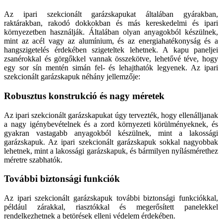
Az ipari szekcionált garázskapukat általában gyárakban,
raktárakban, rakodó dokkokban és más kereskedelmi és ipari
környezetben használják. Általában olyan anyagokból készülnek,
mint az acél vagy az alumínium, és az energiahatékonyság és a
hangszigetelés érdekében szigeteltek lehetnek. A kapu paneljei
zsanérokkal és görgőkkel vannak összekötve, lehetővé téve, hogy
egy sor sín mentén simán fel- és lehajthatók legyenek. Az ipari
szekcionált garázskapuk néhány jellemzője:
Robusztus konstrukció és nagy méretek
Az ipari szekcionált garázskapukat úgy tervezték, hogy ellenálljanak
a nagy igénybevételnek és a zord környezeti körülményeknek, és
gyakran vastagabb anyagokból készülnek, mint a lakossági
garázskapuk. Az ipari szekcionált garázskapuk sokkal nagyobbak
lehetnek, mint a lakossági garázskapuk, és bármilyen nyílásmérethez
méretre szabhatók.
További biztonsági funkciók
Az ipari szekcionált garázskapuk további biztonsági funkciókkal,
például zárakkal, riasztókkal és megerősített panelekkel
rendelkezhetnek a betörések elleni védelem érdekében.