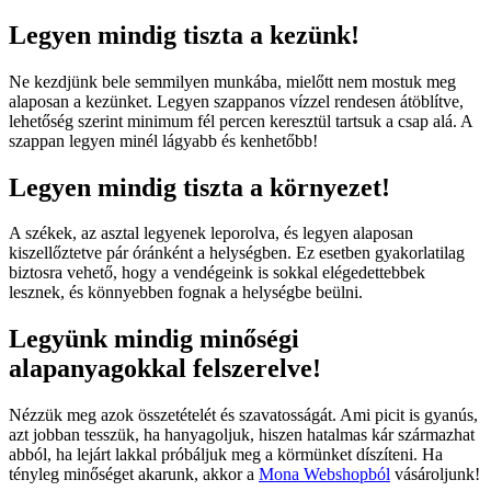
Legyen mindig tiszta a kezünk!
Ne kezdjünk bele semmilyen munkába, mielőtt nem mostuk meg
alaposan a kezünket. Legyen szappanos vízzel rendesen átöblítve,
lehetőség szerint minimum fél percen keresztül tartsuk a csap alá. A
szappan legyen minél lágyabb és kenhetőbb!
Legyen mindig tiszta a környezet!
A székek, az asztal legyenek leporolva, és legyen alaposan
kiszellőztetve pár óránként a helységben. Ez esetben gyakorlatilag
biztosra vehető, hogy a vendégeink is sokkal elégedettebbek
lesznek, és könnyebben fognak a helységbe beülni.
Legyünk mindig minőségi
alapanyagokkal felszerelve!
Nézzük meg azok összetételét és szavatosságát. Ami picit is gyanús,
azt jobban tesszük, ha hanyagoljuk, hiszen hatalmas kár származhat
abból, ha lejárt lakkal próbáljuk meg a körmünket díszíteni. Ha
tényleg minőséget akarunk, akkor a
Mona Webshopból
vásároljunk!