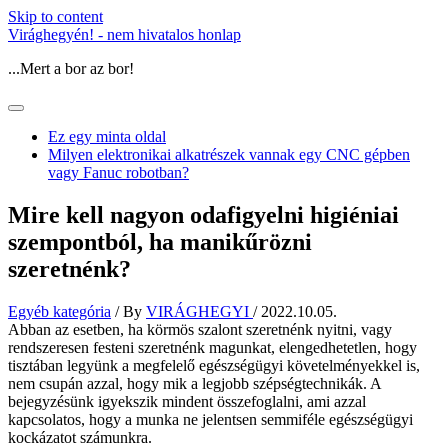
Skip to content
Virághegyén! - nem hivatalos honlap
...Mert a bor az bor!
Ez egy minta oldal
Milyen elektronikai alkatrészek vannak egy CNC gépben
vagy Fanuc robotban?
Mire kell nagyon odafigyelni higiéniai
szempontból, ha manikűrözni
szeretnénk?
Egyéb kategória
/ By
VIRÁGHEGYI
/
2022.10.05.
Abban az esetben, ha körmös szalont szeretnénk nyitni, vagy
rendszeresen festeni szeretnénk magunkat, elengedhetetlen, hogy
tisztában legyünk a megfelelő egészségügyi követelményekkel is,
nem csupán azzal, hogy mik a legjobb szépségtechnikák. A
bejegyzésünk igyekszik mindent összefoglalni, ami azzal
kapcsolatos, hogy a munka ne jelentsen semmiféle egészségügyi
kockázatot számunkra.