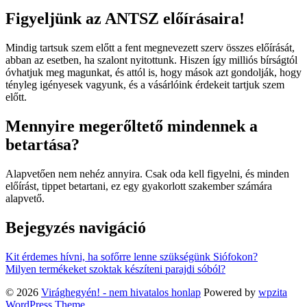
Figyeljünk az ANTSZ előírásaira!
Mindig tartsuk szem előtt a fent megnevezett szerv összes előírását,
abban az esetben, ha szalont nyitottunk. Hiszen így milliós bírságtól
óvhatjuk meg magunkat, és attól is, hogy mások azt gondolják, hogy
tényleg igényesek vagyunk, és a vásárlóink érdekeit tartjuk szem
előtt.
Mennyire megerőltető mindennek a
betartása?
Alapvetően nem nehéz annyira. Csak oda kell figyelni, és minden
előírást, tippet betartani, ez egy gyakorlott szakember számára
alapvető.
Bejegyzés navigáció
Kit érdemes hívni, ha sofőrre lenne szükségünk Siófokon?
Milyen termékeket szoktak készíteni parajdi sóból?
© 2026
Virághegyén! - nem hivatalos honlap
Powered by
wpzita
WordPress Theme