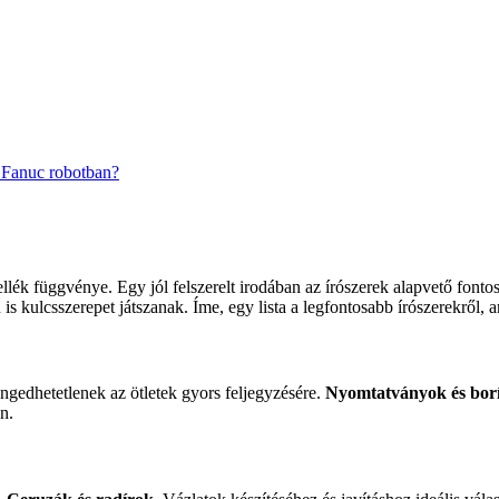
 Fanuc robotban?
lék függvénye. Egy jól felszerelt irodában az írószerek alapvető fon
is kulcsszerepet játszanak. Íme, egy lista a legfontosabb írószerekről
gedhetetlenek az ötletek gyors feljegyzésére.
Nyomtatványok és borí
n.