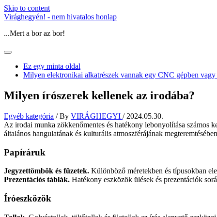
Skip to content
Virághegyén! - nem hivatalos honlap
...Mert a bor az bor!
Ez egy minta oldal
Milyen elektronikai alkatrészek vannak egy CNC gépben vagy
Milyen írószerek kellenek az irodába?
Egyéb kategória
/ By
VIRÁGHEGYI
/
2024.05.30.
Az irodai munka zökkenőmentes és hatékony lebonyolítása számos kel
általános hangulatának és kulturális atmoszférájának megteremtésében 
Papíráruk
Jegyzettömbök és füzetek.
Különböző méretekben és típusokban elen
Prezentációs táblák.
Hatékony eszközök ülések és prezentációk sorá
Íróeszközök