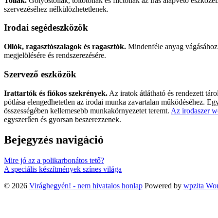
Tollak.
Golyóstollak, töltőtollak és filctollak az írás alapvető eszköze
szervezéséhez nélkülözhetetlenek.
Irodai segédeszközök
Ollók, ragasztószalagok és ragasztók.
Mindenféle anyag vágásához 
megjelölésére és rendszerezésére.
Szervező eszközök
Irattartók és fiókos szekrények.
Az iratok átlátható és rendezett tár
pótlása elengedhetetlen az irodai munka zavartalan működéséhez. Egy 
összességében kellemesebb munkakörnyezetet teremt.
Az irodaszer 
egyszerűen és gyorsan beszerezzenek.
Bejegyzés navigáció
Mire jó az a polikarbonátos tető?
A speciális készítmények színes világa
© 2026
Virághegyén! - nem hivatalos honlap
Powered by
wpzita Wo