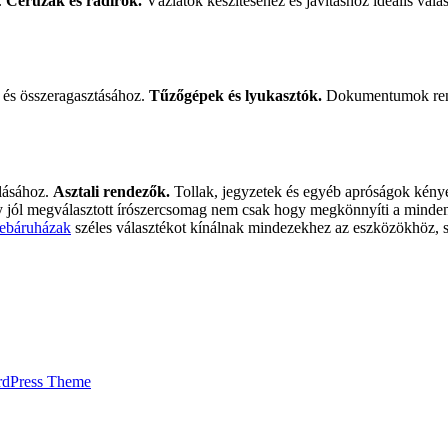
i.
Ceruzák és radírok.
Vázlatok készítéséhez és javításhoz ideális vála
és összeragasztásához.
Tűzőgépek és lyukasztók.
Dokumentumok rend
olásához.
Asztali rendezők.
Tollak, jegyzetek és egyéb apróságok kényelm
jól megválasztott írószercsomag nem csak hogy megkönnyíti a mindennap
webáruházak
széles választékot kínálnak mindezekhez az eszközökhöz, s
rdPress Theme