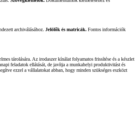
sztás.
Szövegkiemelők.
Dokumentumok kiemeléséhez és
ezett archiválásához.
Jelölők és matricák.
Fontos információk
es tárolására. Az irodaszer kínálat folyamatos frissítése és a készlet
i feladatok ellátását, de javítja a munkahelyi produktivitást és
egítve ezzel a vállalatokat abban, hogy minden szükséges eszközt